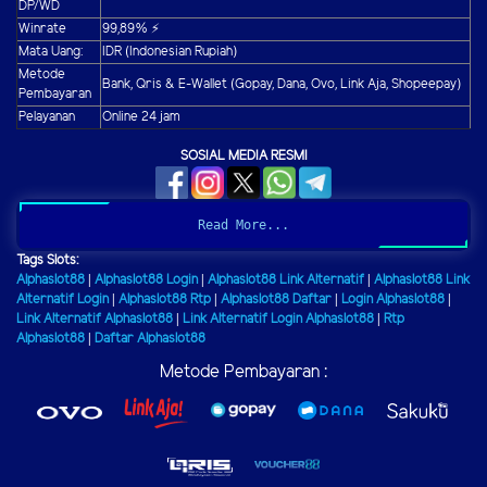
DP/WD
Winrate
99,89% ⚡
Mata Uang:
IDR (Indonesian Rupiah)
Metode
Bank, Qris & E-Wallet (Gopay, Dana, Ovo, Link Aja, Shopeepay)
Pembayaran
Pelayanan
Online 24 jam
SOSIAL MEDIA RESMI
Read More...
Tags Slots:
Alphaslot88
|
Alphaslot88 Login
|
Alphaslot88 Link Alternatif
|
Alphaslot88 Link
Alternatif Login
|
Alphaslot88 Rtp
|
Alphaslot88 Daftar
|
Login Alphaslot88
|
Link Alternatif Alphaslot88
|
Link Alternatif Login Alphaslot88
|
Rtp
Alphaslot88
|
Daftar Alphaslot88
Metode Pembayaran :