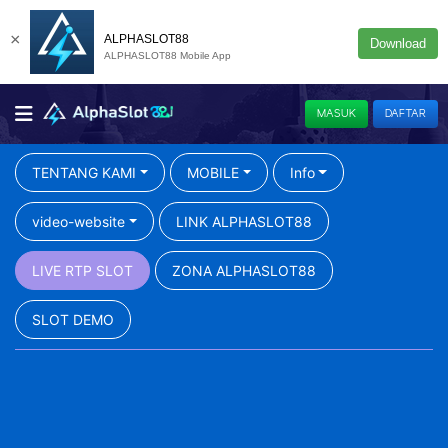
×
ALPHASLOT88
Download
ALPHASLOT88 Mobile App
MASUK
DAFTAR
TENTANG KAMI
MOBILE
Info
video-website
LINK ALPHASLOT88
LIVE RTP SLOT
ZONA ALPHASLOT88
SLOT DEMO