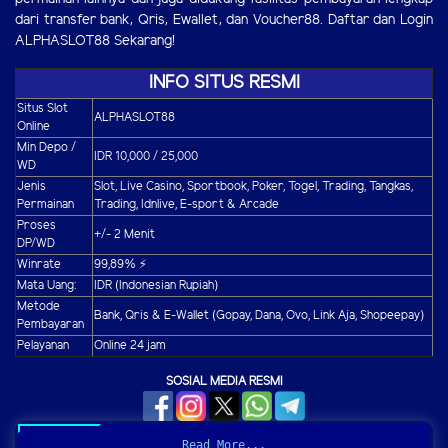
dari transfer bank, Qris, Ewallet, dan Voucher88. Daftar dan Login
ALPHASLOT88 Sekarang!
INFO SITUS RESMI
Situs Slot
ALPHASLOT88
Online
Min Depo /
IDR 10,000 / 25,000
WD
Jenis
Slot, Live Casino, Sportbook, Poker, Togel, Trading, Tangkas,
Permainan
Trading, Idnlive, E-sport & Arcade
Proses
+/- 2 Menit
DP/WD
Winrate
99,89% ⚡
Mata Uang:
IDR (Indonesian Rupiah)
Metode
Bank, Qris & E-Wallet (Gopay, Dana, Ovo, Link Aja, Shopeepay)
Pembayaran
Pelayanan
Online 24 jam
SOSIAL MEDIA RESMI
Read More...