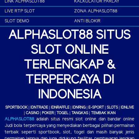
LINK ALPHASLOT88
KALKULATOR PARLAY
LIVE RTP SLOT
ZONA ALPHASLOT88
SLOT DEMO
ANTI BLOKIR
ALPHASLOT88 SITUS
SLOT ONLINE
TERLENGKAP &
TERPERCAYA DI
INDONESIA
SPORTBOOK | IDNTRADE | IDNRAFFLE | IDNRNG | E-SPORT | SLOTS | IDNLIVE
| CASINO | POKER | TOGEL | TANGKAS | TEMBAK IKAN
ALPHASLOT88
adalah situs resmi slot online dan bandar online
Judi bola terpercaya yang menyediakan berbagai pilihan permainan
terbaik seperti sportbook, slot, togel dan masih banyak jenis
permainan lainnya dan juga didukung fasilitas pembayaran lengkap