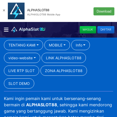
×
ALPHASLOT88
Download
ALPHASLOT88 Mobile App
MASUK
DAFTAR
TENTANG KAMI
MOBILE
Info
video-website
LINK ALPHASLOT88
LIVE RTP SLOT
ZONA ALPHASLOT88
SLOT DEMO
Kami ingin pemain kami untuk bersenang-senang
bermain di
ALPHASLOT88
, sehingga kami mendorong
game yang bertanggung jawab. Kami mengizinkan