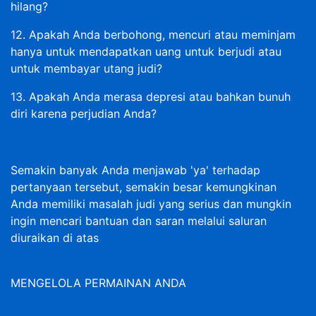
hilang?
12. Apakah Anda berbohong, mencuri atau meminjam
hanya untuk mendapatkan uang untuk berjudi atau
untuk membayar utang judi?
13. Apakah Anda merasa depresi atau bahkan bunuh
diri karena perjudian Anda?
Semakin banyak Anda menjawab 'ya' terhadap
pertanyaan tersebut, semakin besar kemungkinan
Anda memiliki masalah judi yang serius dan mungkin
ingin mencari bantuan dan saran melalui saluran
diuraikan di atas
MENGELOLA PERMAINAN ANDA